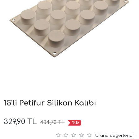
15'li Petifur Silikon Kalıbı
329,90 TL
404,70 TL
%18
Ürünü değerlendir