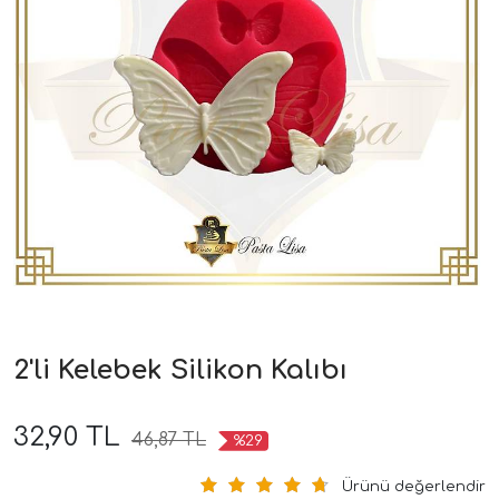
2'li Kelebek Silikon Kalıbı
32,90 TL
46,87 TL
%29
Ürünü değerlendir