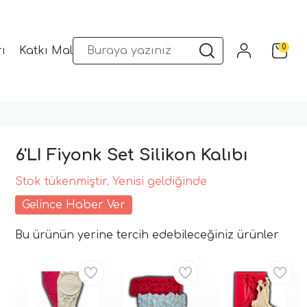
0
ı
Katkı Malzemeleri
Sunum Gereçleri
Kalıplar
6'LI Fiyonk Set Silikon Kalıbı
Stok tükenmiştir. Yenisi geldiğinde
Gelince Haber Ver
Bu ürünün yerine tercih edebileceğiniz ürünler
Aynı Gün Kargo
Aynı Gün Kargo
Aynı Gün Kargo