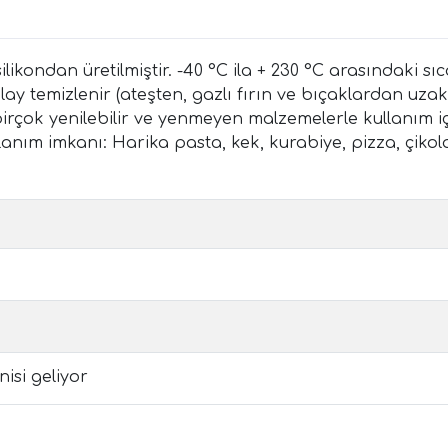
ondan üretilmiştir. -40 °C ila + 230 °C arasındaki sıca
ay temizlenir (ateşten, gazlı fırın ve bıçaklardan uzak
çok yenilebilir ve yenmeyen malzemelerle kullanım iç
llanım imkanı: Harika pasta, kek, kurabiye, pizza, çikola
isi geliyor