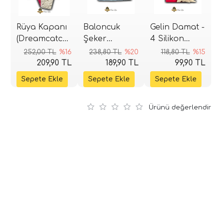
Rüya Kapanı
Baloncuk
Gelin Damat -
(Dreamcatcher)
Şeker
4 Silikon
Silikon Kalıp
Hamuru
Kalıbı
252,00 TL
%16
238,80 TL
%20
118,80 TL
%15
26x12,5 cm
Kalıbı
209,90 TL
189,90 TL
99,90 TL
Ürünü değerlendir