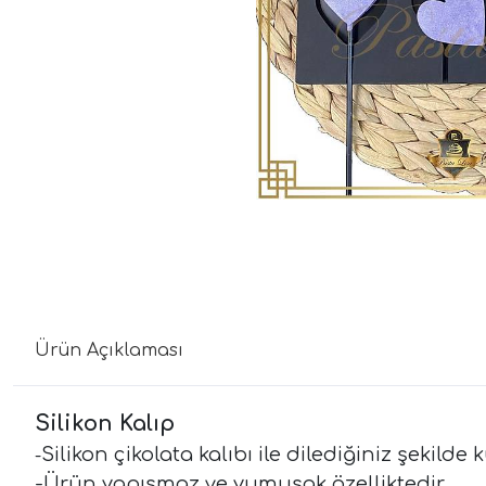
Ürün Açıklaması
Silikon Kalıp
Silikon çikolata kalıbı ile dilediğiniz şekil
-
-Ürün yapışmaz ve yumuşak özelliktedir.