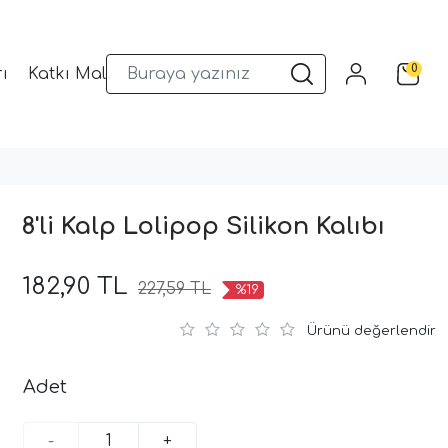
0
ı
Katkı Malzemeleri
Sunum Gereçleri
Kalıplar
8'li Kalp Lolipop Silikon Kalıbı
182,90 TL
227,59 TL
%19
Ürünü değerlendir
Adet
-
+