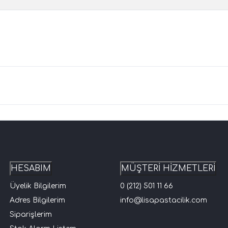
HESABIM
MÜŞTERİ HİZMETLERİ
Üyelik Bilgilerim
0 (212) 501 11 66
Adres Bilgilerim
info@lisapastacilik.com
Siparişlerim