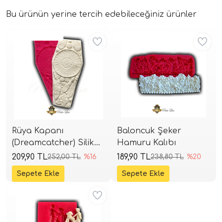
Bu ürünün yerine tercih edebileceğiniz ürünler
Aynı Gün Kargo
Aynı Gün Kargo
Rüya Kapanı
Baloncuk Şeker
(Dreamcatcher) Silikon
Hamuru Kalıbı
Kalıp 26x12,5 cm
209,90 TL
189,90 TL
252,00 TL
%16
238,80 TL
%20
Aynı Gün Kargo