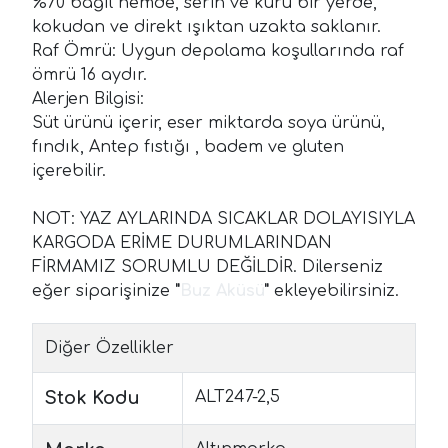
%70 bağıl nemde, serin ve kuru bir yerde,
kokudan ve direkt ışıktan uzakta saklanır.
Raf Ömrü: Uygun depolama koşullarında raf
ömrü 16 aydır.
Alerjen Bilgisi:
Süt ürünü içerir, eser miktarda soya ürünü,
fındık, Antep fıstığı , badem ve gluten
içerebilir.
NOT: YAZ AYLARINDA SICAKLAR DOLAYISIYLA
KARGODA ERİME DURUMLARINDAN
FİRMAMIZ SORUMLU DEĞİLDİR. Dilerseniz
eğer siparişinize
"
Buz Aküsü
"
ekleyebilirsiniz.
Diğer Özellikler
Stok Kodu
ALT247-2,5