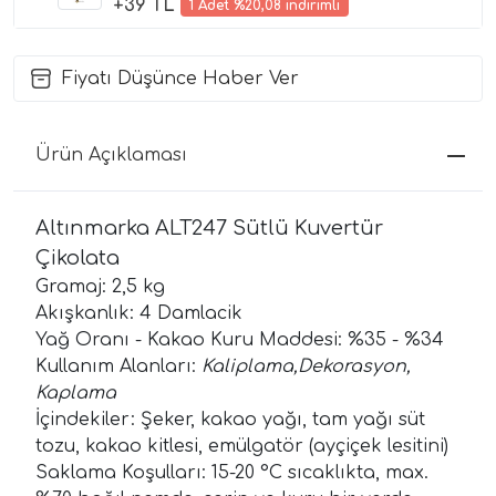
+39 TL
1 Adet %20,08 indirimli
Fiyatı Düşünce Haber Ver
Ürün Açıklaması
Altınmarka ALT247 Sütlü Kuvertür
Çikolata
Gramaj: 2,5 kg
Akışkanlık: 4 Damlacik
Yağ Oranı - Kakao Kuru Maddesi: %35 - %34
Kullanım Alanları:
Kaliplama,Dekorasyon,
Kaplama
İçindekiler: Şeker, kakao yağı, tam yağı süt
tozu, kakao kitlesi, emülgatör (ayçiçek lesitini)
Saklama Koşulları: 15-20 °C sıcaklıkta, max.