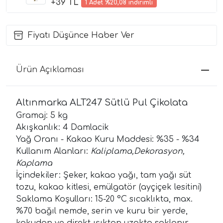
+39 TL
1 Adet %20,08 indirimli
Fiyatı Düşünce Haber Ver
Ürün Açıklaması
Altınmarka ALT247 Sütlü Pul Çikolata
Gramaj: 5 kg
Akışkanlık: 4 Damlacik
Yağ Oranı - Kakao Kuru Maddesi: %35 - %34
Kullanım Alanları:
Kaliplama,Dekorasyon,
Kaplama
İçindekiler: Şeker, kakao yağı, tam yağı süt
tozu, kakao kitlesi, emülgatör (ayçiçek lesitini)
Saklama Koşulları: 15-20 °C sıcaklıkta, max.
%70 bağıl nemde, serin ve kuru bir yerde,
kokudan ve direkt ışıktan uzakta saklanır.