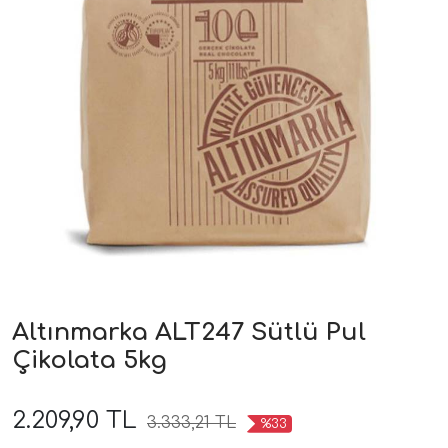
Altınmarka ALT247 Sütlü Pul
Çikolata 5kg
2.209,90 TL
3.333,21 TL
%33