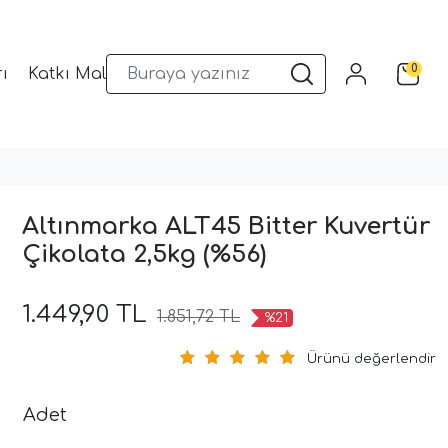
0
ı
Katkı Malzemeleri
Sunum Gereçleri
Kalıplar
Altınmarka ALT45 Bitter Kuvertür
Çikolata 2,5kg (%56)
1.449,90 TL
1.851,72 TL
%21
Ürünü değerlendir
Adet