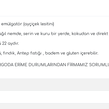
emülgatör (ayçiçek lesitini)
ağıl nemde, serin ve kuru bir yerde, kokudan ve direkt 
22 aydır.
fındık, Antep fıstığı , badem ve gluten içerebilir.
RGODA ERİME DURUMLARINDAN FİRMAMIZ SORUMLU DEĞİ