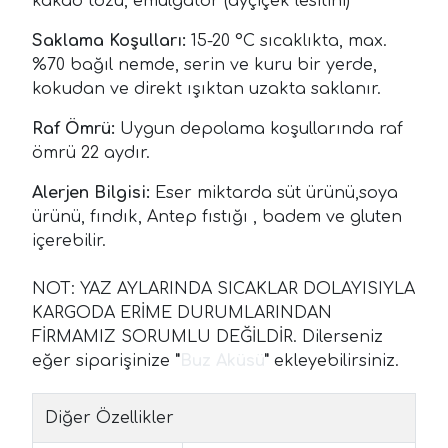
kakao tozu, emülgatör (ayçiçek lesitini)
Saklama Koşulları:
15-20 °C sıcaklıkta, max.
%70 bağıl nemde, serin ve kuru bir yerde,
kokudan ve direkt ışıktan uzakta saklanır.
Raf Ömrü:
Uygun depolama koşullarında raf
ömrü 22 aydır.
Alerjen Bilgisi:
Eser miktarda süt ürünü,soya
ürünü, fındık, Antep fıstığı , badem ve gluten
içerebilir.
NOT: YAZ AYLARINDA SICAKLAR DOLAYISIYLA
KARGODA ERİME DURUMLARINDAN
FİRMAMIZ SORUMLU DEĞİLDİR. Dilerseniz
eğer siparişinize
"
Buz Aküsü
"
ekleyebilirsiniz.
Diğer Özellikler