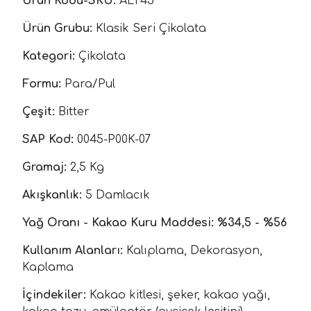
Ürün Kodu-SKU:
ALT45
Ürün Grubu:
Klasik Seri Çikolata
Kategori:
Çikolata
Formu:
Para/Pul
Çeşit:
Bitter
SAP Kod:
0045-P00K-07
Gramaj:
2,5 Kg
Akışkanlık:
5 Damlacık
Yağ Oranı - Kakao Kuru Maddesi: %34,5 - %56
Kullanım Alanları:
Kalıplama, Dekorasyon,
Kaplama
İçindekiler:
Kakao kitlesi, şeker, kakao yağı,