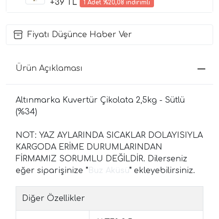
+39 TL
1 Adet %20,08 indirimli
Fiyatı Düşünce Haber Ver
Ürün Açıklaması
Altınmarka Kuvertür Çikolata 2,5kg - Sütlü
(%34)
NOT: YAZ AYLARINDA SICAKLAR DOLAYISIYLA
KARGODA ERİME DURUMLARINDAN
FİRMAMIZ SORUMLU DEĞİLDİR. Dilerseniz
eğer siparişinize
"
Buz Aküsü
"
ekleyebilirsiniz.
Diğer Özellikler