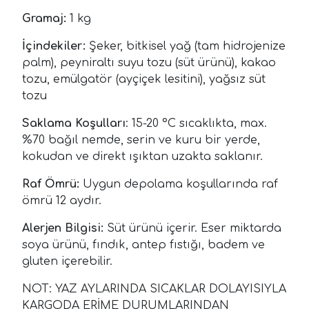
Gramaj:
1 kg
İçindekiler:
Şeker, bitkisel yağ (tam hidrojenize
palm), peyniraltı suyu tozu (süt ürünü), kakao
tozu, emülgatör (ayçiçek lesitini), yağsız süt
tozu
Saklama Koşulları
: 15-20 °C sıcaklıkta, max.
%70 bağıl nemde, serin ve kuru bir yerde,
kokudan ve direkt ışıktan uzakta saklanır.
Raf Ömrü:
Uygun depolama koşullarında raf
ömrü 12 aydır.
Alerjen Bilgisi:
Süt ürünü içerir. Eser miktarda
soya ürünü, fındık, antep fıstığı, badem ve
gluten içerebilir.
NOT: YAZ AYLARINDA SICAKLAR DOLAYISIYLA
KARGODA ERİME DURUMLARINDAN