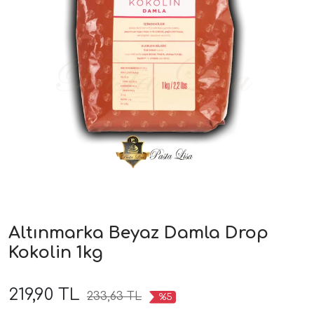
Altınmarka Beyaz Damla Drop
Kokolin 1kg
219,90 TL
233,63 TL
%5