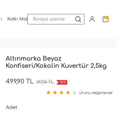
0
ı
Katkı Malzemeleri
Sunum Gereçleri
Kalıplar
Altınmarka Beyaz
Konfiseri/Kokolin Kuvertür 2,5kg
499,90 TL
617,16 TL
%19
Ürünü değerlendir
Adet