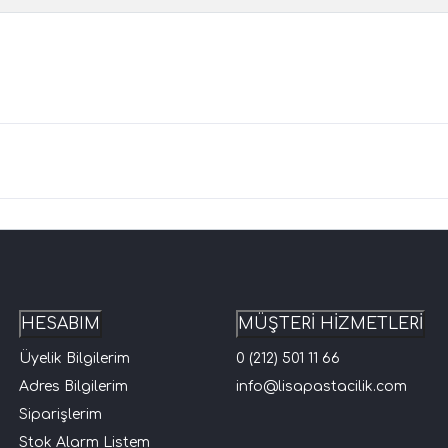
HESABIM
MÜŞTERİ HİZMETLERİ
Üyelik Bilgilerim
0 (212) 501 11 66
Adres Bilgilerim
info@lisapastacilik.com
Siparişlerim
Stok Alarm Listem