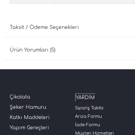
Taksit / Ödeme Seçenekleri
Ürün Yorumları (5)
Çikolata
YARDIM
Şeker Hamuru
Sipariş Takibi
Arıza Formu
Katkı Maddeleri
İade Formu
Yapım Gereçleri
Müşteri Hizmetleri