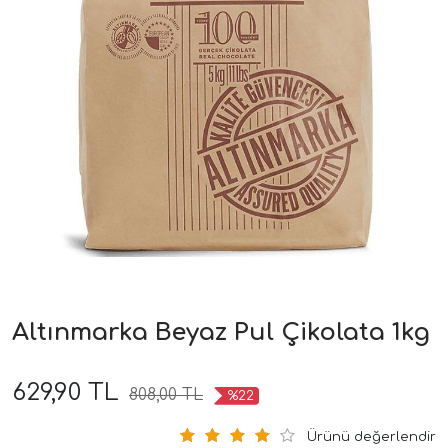
Altınmarka Beyaz Pul Çikolata 1kg
629,90 TL
808,00 TL
%22
Ürünü değerlendir