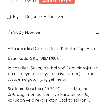
+39 TL
1 Adet %20,08 indirimli
Fiyatı Düşünce Haber Ver
Ürün Açıklaması
Altınmarka Damla Drop Kokolin 1kg-Bitter
Ürün Kodu-SKU:
0187-D00K-10
İçindekiler:
Şeker, bitkisel yağ (tam hidrojenize
palm), peyniraltı suyu tozu (süt ürünü), kakao
tozu, emülgatör (ayçiçek lesitini)
Saklama Koşulları
: 15-20 °C sıcaklıkta, max.
%70 bağıl nemde, serin ve kuru bir yerde,
kokudan ve direkt ışıktan uzakta saklanır.