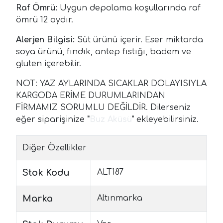
Raf Ömrü:
Uygun depolama koşullarında raf
ömrü 12 aydır.
Alerjen Bilgisi:
Süt ürünü içerir. Eser miktarda
soya ürünü, fındık, antep fıstığı, badem ve
gluten içerebilir.
NOT: YAZ AYLARINDA SICAKLAR DOLAYISIYLA
KARGODA ERİME DURUMLARINDAN
FİRMAMIZ SORUMLU DEĞİLDİR. Dilerseniz
eğer siparişinize
"
Buz Aküsü
"
ekleyebilirsiniz.
Diğer Özellikler
Stok Kodu
ALT187
Marka
Altınmarka