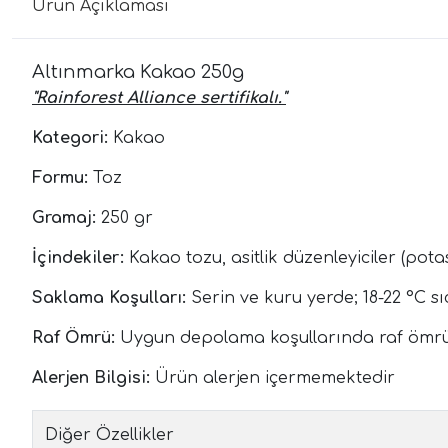
Ürün Açıklaması
Altınmarka Kakao 250g
''Rainforest Alliance sertifikalı.''
Kategori:
Kakao
Formu:
Toz
Gramaj:
250 gr
İçindekiler:
Kakao tozu, asitlik düzenleyiciler (pota
Saklama Koşulları:
Serin ve kuru yerde; 18-22 °C s
Raf Ömrü:
Uygun depolama koşullarında raf ömrü 
Alerjen Bilgisi:
Ürün alerjen içermemektedir
Diğer Özellikler