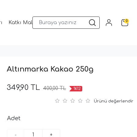
0
ı
Katkı Malzemeleri
Sunum Gereçleri
Kalıplar
Altınmarka Kakao 250g
349,90 TL
400,00 TL
%12
Ürünü değerlendir
Adet
-
+