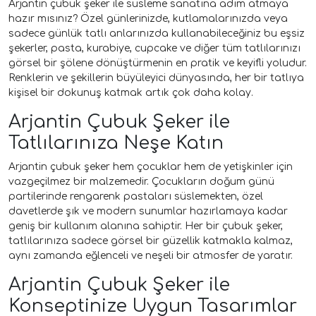
Arjantin çubuk şeker ile süsleme sanatına adım atmaya
hazır mısınız? Özel günlerinizde, kutlamalarınızda veya
sadece günlük tatlı anlarınızda kullanabileceğiniz bu eşsiz
şekerler, pasta, kurabiye, cupcake ve diğer tüm tatlılarınızı
görsel bir şölene dönüştürmenin en pratik ve keyifli yoludur.
Renklerin ve şekillerin büyüleyici dünyasında, her bir tatlıya
kişisel bir dokunuş katmak artık çok daha kolay.
Arjantin Çubuk Şeker ile
Tatlılarınıza Neşe Katın
Arjantin çubuk şeker hem çocuklar hem de yetişkinler için
vazgeçilmez bir malzemedir. Çocukların doğum günü
partilerinde rengarenk pastaları süslemekten, özel
davetlerde şık ve modern sunumlar hazırlamaya kadar
geniş bir kullanım alanına sahiptir. Her bir çubuk şeker,
tatlılarınıza sadece görsel bir güzellik katmakla kalmaz,
aynı zamanda eğlenceli ve neşeli bir atmosfer de yaratır.
Arjantin Çubuk Şeker ile
Konseptinize Uygun Tasarımlar