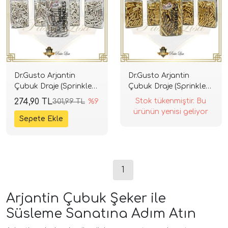
Dr.Gusto Arjantin
Dr.Gusto Arjantin
Çubuk Draje (Sprinkles)
Çubuk Draje (Sprinkles)
100gr - Gümüş
100gr - Altın
274,90 TL
Stok tükenmiştir. Bu
301,99 TL
%9
ürünün yenisi geliyor
1
Arjantin Çubuk Şeker ile
Süsleme Sanatına Adım Atın