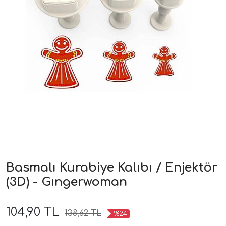
Basmalı Kurabiye Kalıbı / Enjektör
(3D) - Gıngerwoman
104,90 TL
138,62 TL
%24