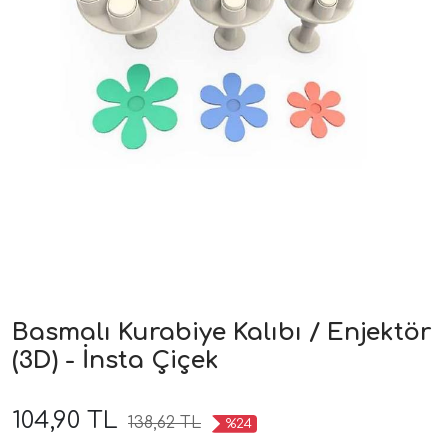
Basmalı Kurabiye Kalıbı / Enjektör
(3D) - İnsta Çiçek
104,90 TL
138,62 TL
%24