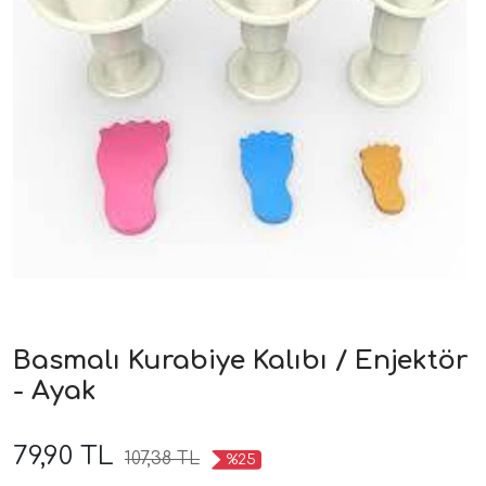
Basmalı Kurabiye Kalıbı / Enjektör
- Ayak
79,90 TL
107,38 TL
%25