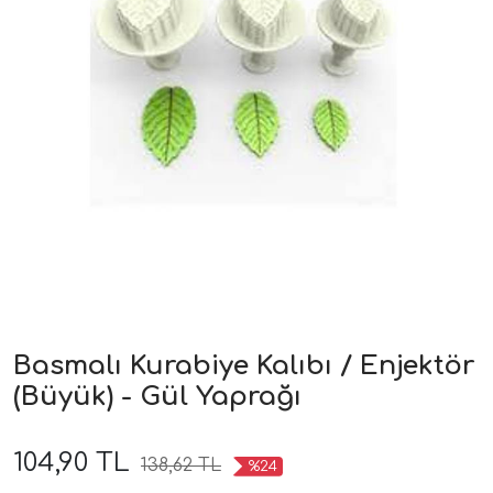
Basmalı Kurabiye Kalıbı / Enjektör
(Büyük) - Gül Yaprağı
104,90 TL
138,62 TL
%24