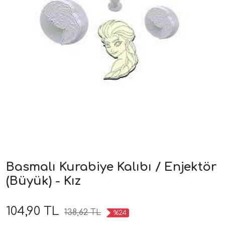
Basmalı Kurabiye Kalıbı / Enjektör
(Büyük) - Kız
104,90 TL
138,62 TL
%24