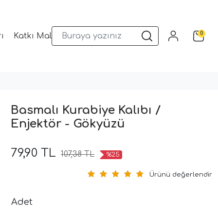
0
ı
Katkı Malzemeleri
Sunum Gereçleri
Kalıplar
Basmalı Kurabiye Kalıbı /
Enjektör - Gökyüzü
79,90 TL
107,38 TL
%25
Ürünü değerlendir
Adet