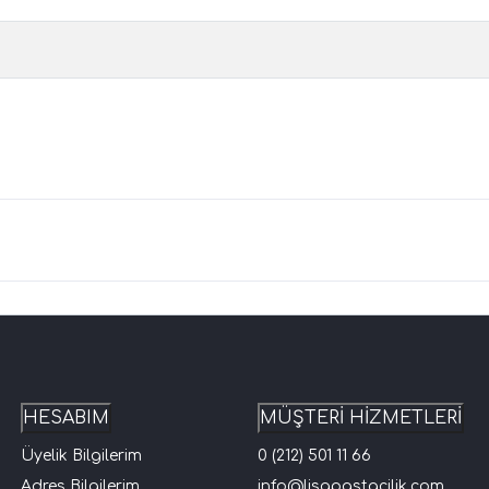
HESABIM
MÜŞTERİ HİZMETLERİ
Üyelik Bilgilerim
0 (212) 501 11 66
Adres Bilgilerim
info@lisapastacilik.com