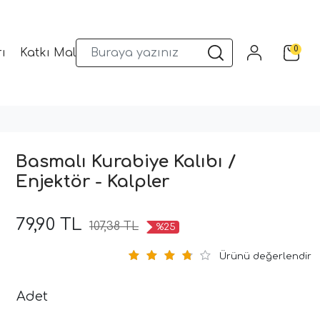
0
ı
Katkı Malzemeleri
Sunum Gereçleri
Kalıplar
Basmalı Kurabiye Kalıbı /
Enjektör - Kalpler
79,90 TL
107,38 TL
%25
Ürünü değerlendir
Adet