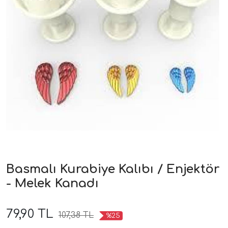
Basmalı Kurabiye Kalıbı / Enjektör
- Melek Kanadı
79,90 TL
107,38 TL
%25