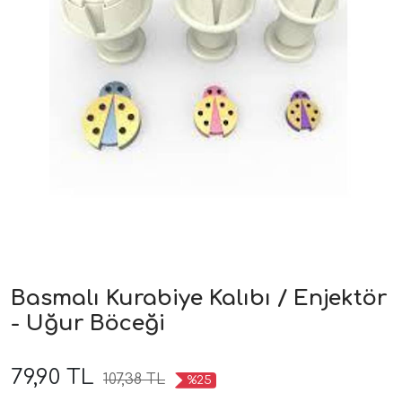
Basmalı Kurabiye Kalıbı / Enjektör
- Uğur Böceği
79,90 TL
107,38 TL
%25