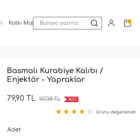
0
ı
Katkı Malzemeleri
Sunum Gereçleri
Kalıplar
Basmalı Kurabiye Kalıbı /
Enjektör - Yapraklar
79,90 TL
107,38 TL
%25
Ürünü değerlendir
Adet