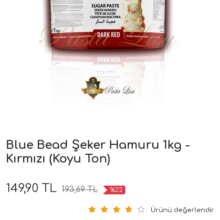
Blue Bead Şeker Hamuru 1kg -
Kırmızı (Koyu Ton)
149,90 TL
193,69 TL
%22
Ürünü değerlendir