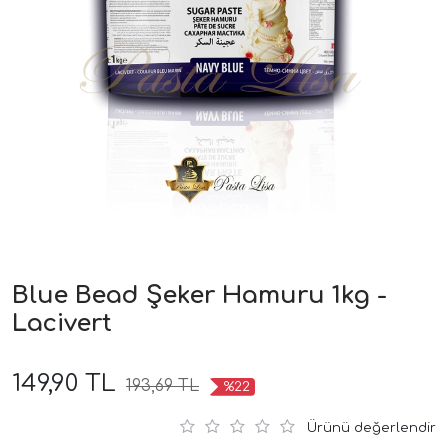
Blue Bead Şeker Hamuru 1kg -
Lacivert
149,90 TL
193,69 TL
%22
Ürünü değerlendir