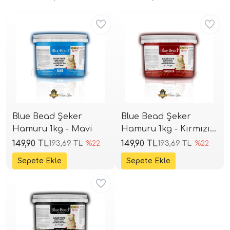
Aynı Gün Kargo
Aynı Gün Kargo
Blue Bead Şeker
Blue Bead Şeker
Hamuru 1kg - Mavi
Hamuru 1kg - Kırmızı
(Koyu Ton)
149,90 TL
149,90 TL
193,69 TL
%22
193,69 TL
%22
Aynı Gün Kargo