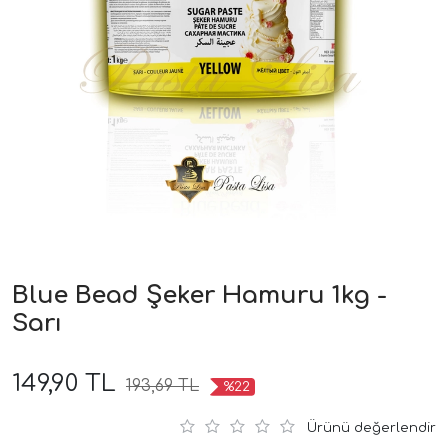
Blue Bead Şeker Hamuru 1kg -
Sarı
149,90 TL
193,69 TL
%22
Ürünü değerlendir