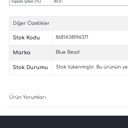
Toplam Şeker (%)
49,07
Diğer Özellikler
Stok Kodu
8681438096371
Marka
Blue Bead
Stok Durumu
Stok tükenmiştir. Bu ürünün yen
Ürün Yorumları