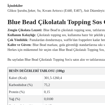
İçindekiler
Glikoz Şurubu,Şeker, Su, Kıvam Arttırıcı (E440, E407), Asit Düzenleyi
Blue Bead Çikolatalı Topping Sos Ö
Zengin Çikolata Lezzeti:
Blue Bead'in çikolatalı topping sosu, tatlıların
Kullanım Kolaylığı:
Çikolatalı topping sos, kullanıma hazır bir şekilde g
Çok Yönlülük:
Pastalardan dondurmaya, waffle'dan frappelere kadar her tür
Kalite ve Güven:
Blue Bead markası, gıda güvenliği standartlarına sıkı s
Herkes için mükemmel bir seçim olan Blue Bead Çikolatalı Topping Sos, tatl
Bu sayfadan Blue Bead Çikolatalı Topping Sos'u satın alın ve tatlılarınıza 
BESİN DEĞERLERİ TABLOSU (100g)
Kalori (Kcal)
301,5-1260,4
Karbonhidrat (%)
75,2
Protein (%)
0,15
Yağ (%)
0,0100