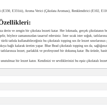
ci (E330, E331iii), Aroma Verici (Çikolata Aroması), Renklendirici (E102, E1
zellikleri:
ıza derin ve zengin bir çikolata lezzeti katar. Her lokmada, gerçek çikolatanın bu
elir, böylece zamanınızdan tasarruf edersiniz. İster sıcak ister soğuk, tatlılarını
lü tatlıda kullanabileceğiniz bu çikolatalı topping sos ile lezzet sınırlarınızı 
ıkıya bağlı kalarak üretim yapar. Blue Bead çikolatalı topping sos da, sağlığını
ılarınıza lezzet, parlaklık ve profesyonel bir dokunuş katar. Bu ürünle, basit bi
unutulmaz bir lezzet katın. Kendinizi ve sevdiklerinizi bu eşsiz çikolatalı lezzet