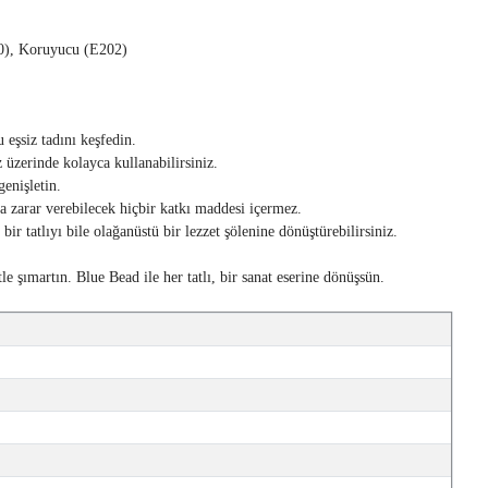
10), Koruyucu (E202)
 eşsiz tadını keşfedin.
z üzerinde kolayca kullanabilirsiniz.
genişletin.
za zarar verebilecek hiçbir katkı maddesi içermez.
r tatlıyı bile olağanüstü bir lezzet şölenine dönüştürebilirsiniz.
le şımartın. Blue Bead ile her tatlı, bir sanat eserine dönüşsün.