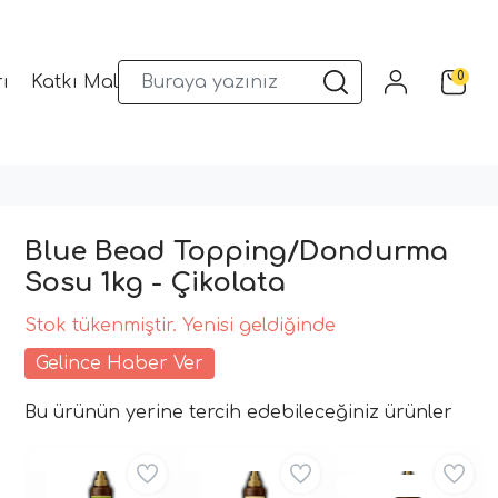
0
ı
Katkı Malzemeleri
Sunum Gereçleri
Kalıplar
Blue Bead Topping/Dondurma
Sosu 1kg - Çikolata
Stok tükenmiştir. Yenisi geldiğinde
Gelince Haber Ver
Bu ürünün yerine tercih edebileceğiniz ürünler
Aynı Gün Kargo
Aynı Gün Kargo
Aynı Gün Kargo
Kritik Stok