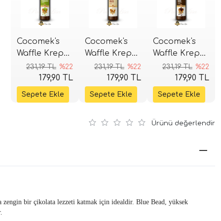
Cocomek's
Cocomek's
Cocomek's
Waffle Krep
Waffle Krep
Waffle Krep
Pankek Sosu
Pankek Sosu
Pankek Sosu
231,19 TL
%22
231,19 TL
%22
231,19 TL
%22
300g - Antep
300g - Beyaz
300g - Bitter
179,90 TL
179,90 TL
179,90 TL
Fıstığı
Çikolata
Çikolata
Ürünü değerlendir
 zengin bir çikolata lezzeti katmak için idealdir. Blue Bead, yüksek
.