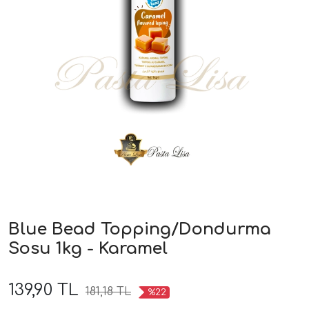
Blue Bead Topping/Dondurma
Sosu 1kg - Karamel
139,90 TL
181,18 TL
%22