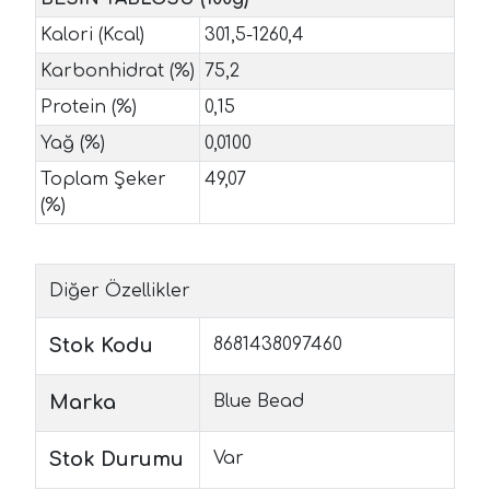
Kalori (Kcal)
301,5-1260,4
Karbonhidrat (%)
75,2
Protein (%)
0,15
Yağ (%)
0,0100
Toplam Şeker
49,07
(%)
Diğer Özellikler
Stok Kodu
8681438097460
Marka
Blue Bead
Stok Durumu
Var