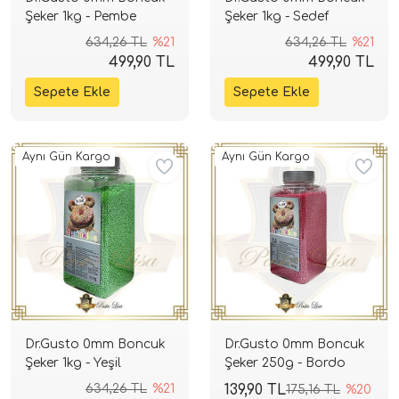
Şeker 1kg - Pembe
Şeker 1kg - Sedef
634,26 TL
%21
634,26 TL
%21
499,90 TL
499,90 TL
Aynı Gün Kargo
Aynı Gün Kargo
Dr.Gusto 0mm Boncuk
Dr.Gusto 0mm Boncuk
Şeker 1kg - Yeşil
Şeker 250g - Bordo
634,26 TL
%21
139,90 TL
175,16 TL
%20