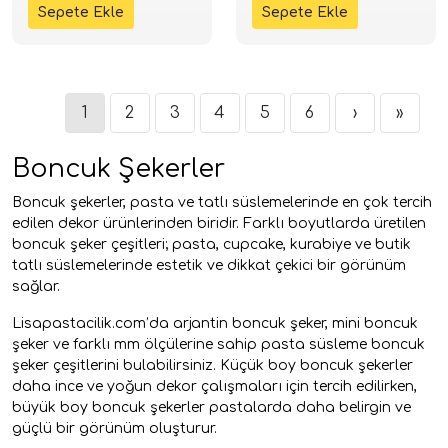
1
2
3
4
5
6
›
»
Boncuk Şekerler
Boncuk şekerler, pasta ve tatlı süslemelerinde en çok tercih
edilen dekor ürünlerinden biridir. Farklı boyutlarda üretilen
boncuk şeker çeşitleri; pasta, cupcake, kurabiye ve butik
tatlı süslemelerinde estetik ve dikkat çekici bir görünüm
sağlar.
Lisapastacilik.com’da
arjantin boncuk şeker
,
mini boncuk
şeker
ve farklı mm ölçülerine sahip pasta süsleme boncuk
şeker çeşitlerini bulabilirsiniz. Küçük boy boncuk şekerler
daha ince ve yoğun dekor çalışmaları için tercih edilirken,
büyük boy boncuk şekerler pastalarda daha belirgin ve
güçlü bir görünüm oluşturur.