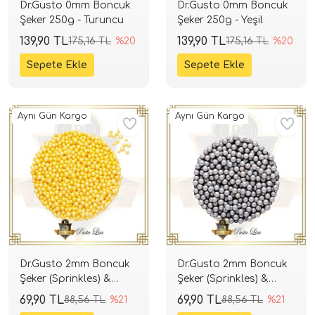
Dr.Gusto 0mm Boncuk
Dr.Gusto 0mm Boncuk
Şeker 250g - Turuncu
Şeker 250g - Yeşil
139,90 TL
139,90 TL
175,16 TL
%20
175,16 TL
%20
Aynı Gün Kargo
Aynı Gün Kargo
Dr.Gusto 2mm Boncuk
Dr.Gusto 2mm Boncuk
Şeker (Sprinkles) &
Şeker (Sprinkles) &
Draje 100gr - Altın
Draje 100gr - Gümüş
69,90 TL
69,90 TL
88,56 TL
%21
88,56 TL
%21