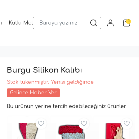
0
ı
Katkı Malzemeleri
Sunum Gereçleri
Kalıplar
Burgu Silikon Kalıbı
Stok tükenmiştir. Yenisi geldiğinde
Gelince Haber Ver
Bu ürünün yerine tercih edebileceğiniz ürünler
Aynı Gün Kargo
Aynı Gün Kargo
Aynı Gün Kargo