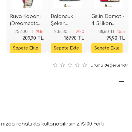
Rüya Kapanı
Baloncuk
Gelin Damat -
(Dreamcatcher)
Şeker
4 Silikon
Silikon Kalıp
Hamuru
Kalıbı
252,00 TL
%16
238,80 TL
%20
118,80 TL
%15
26x12,5 cm
Kalıbı
209,90 TL
189,90 TL
99,90 TL
Ürünü değerlendir
zda rahatlıkla kullanabilirsiniz.%100 Yerli