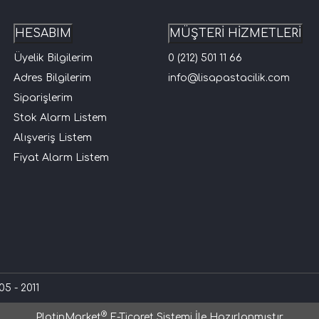
HESABIM
MÜŞTERİ HİZMETLERİ
Üyelik Bilgilerim
0 (212) 501 11 66
Adres Bilgilerim
info@lisapastacilik.com
Siparişlerim
Stok Alarm Listem
Alışveriş Listem
Fiyat Alarm Listem
5 - 2011
®
PlatinMarket
E-Ticaret Sistemi
İle Hazırlanmıştır.