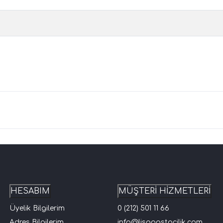
HESABIM
MÜŞTERİ HİZMETLERİ
Üyelik Bilgilerim
0 (212) 501 11 66
Adres Bilgilerim
info@lisapastacilik.com