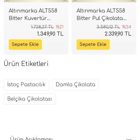
Altınmarka ALT558
Altınmarka ALT558
Bitter Kuvertür
Bitter Pul Çikolata
Çikolata 2,5kg (%55)
5kg (%55)
1.728,27 TL
%21
3.580,12 TL
%34
1.349,90 TL
2.339,90 TL
Ürün Etiketleri
İstoç Pastacılık
Damla Çikolata
Belçika Çikolatası
Ürün Açıklaması