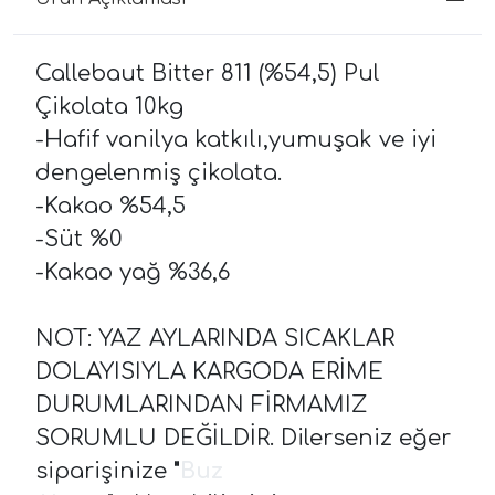
Callebaut Bitter 811 (%54,5) Pul
Çikolata 10kg
-Hafif vanilya katkılı,yumuşak ve iyi
dengelenmiş çikolata.
-Kakao %54,5
-Süt %0
-Kakao yağ %36,6
NOT: YAZ AYLARINDA SICAKLAR
DOLAYISIYLA KARGODA ERİME
DURUMLARINDAN FİRMAMIZ
SORUMLU DEĞİLDİR. Dilerseniz eğer
siparişinize
"
Buz