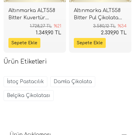
Altınmarka ALT558
Altınmarka ALT558
Bitter Kuvertür
Bitter Pul Çikolata
Çikolata 2,5kg (%55)
5kg (%55)
1.728,27 TL
%21
3.580,12 TL
%34
1.349,90 TL
2.339,90 TL
Ürün Etiketleri
İstoç Pastacılık
Damla Çikolata
Belçika Çikolatası
Ürün Açıklaması