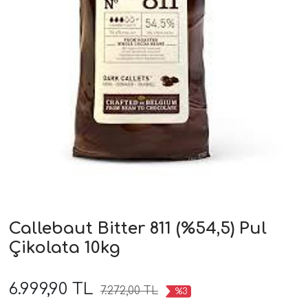
Callebaut Bitter 811 (%54,5) Pul
Çikolata 10kg
6.999,90 TL
7.272,00 TL
%3