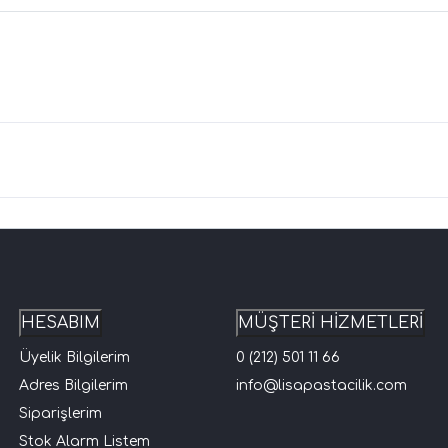
HESABIM
MÜŞTERİ HİZMETLERİ
Üyelik Bilgilerim
0 (212) 501 11 66
Adres Bilgilerim
info@lisapastacilik.com
Siparişlerim
Stok Alarm Listem