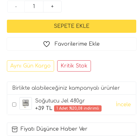
-
+
Favorilerime Ekle
Aynı Gün Kargo
Kritik Stok
Birlikte alabileceğiniz kampanyalı ürünler
Soğutucu Jel 480gr
İncele
+39 TL
1 Adet %20,08 indirimli
Fiyatı Düşünce Haber Ver