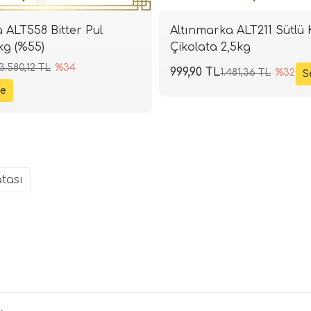
 ALT558 Bitter Pul
Altınmarka ALT211 Sütlü 
kg (%55)
Çikolata 2,5kg
3.580,12 TL
%34
999,90 TL
1.481,36 TL
%32
atası