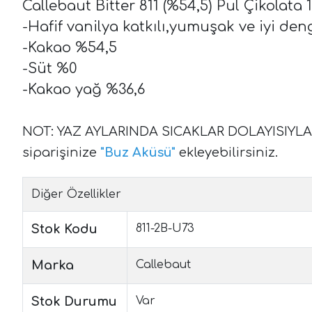
Callebaut Bitter 811 (%54,5) Pul Çikolata 
-Hafif vanilya katkılı,yumuşak ve iyi den
-Kakao %54,5
-Süt %0
-Kakao yağ %36,6
NOT: YAZ AYLARINDA SICAKLAR DOLAYISIYL
siparişinize
"
Buz Aküsü
"
ekleyebilirsiniz.
Diğer Özellikler
Stok Kodu
811-2B-U73
Marka
Callebaut
Stok Durumu
Var