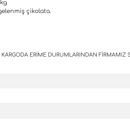
1kg
gelenmiş çikolata.
A KARGODA ERİME DURUMLARINDAN FİRMAMIZ SO