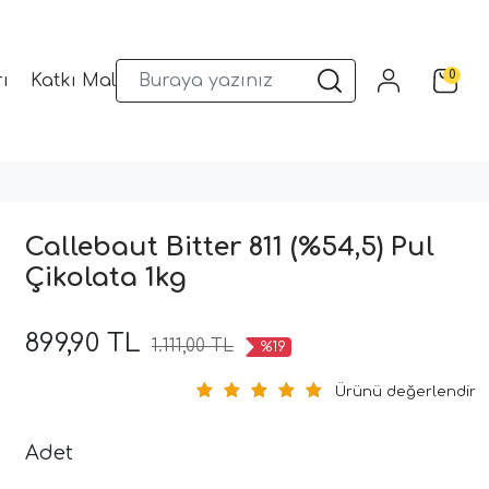
0
ı
Katkı Malzemeleri
Sunum Gereçleri
Kalıplar
Callebaut Bitter 811 (%54,5) Pul
Çikolata 1kg
899,90 TL
1.111,00 TL
%19
Ürünü değerlendir
Adet