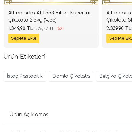
Altınmarka ALT558 Bitter Kuvertür
Altınmarka
Çikolata 2,5kg (%55)
Çikolata 5
1.349,90 TL
2.339,90 TL
1.728,27 TL
%21
Ürün Etiketleri
İstoç Pastacılık
Damla Çikolata
Belçika Çikol
Ürün Açıklaması