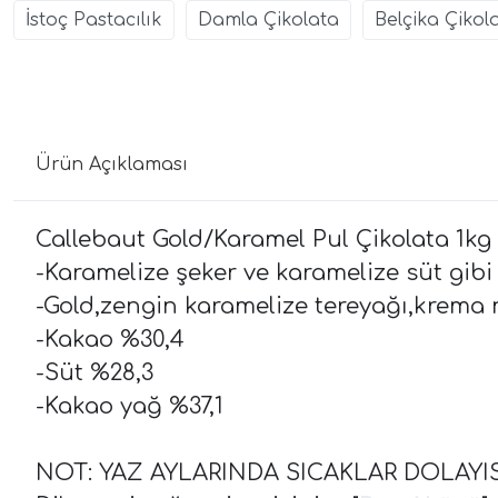
İstoç Pastacılık
Damla Çikolata
Belçika Çikol
Ürün Açıklaması
Callebaut Gold/Karamel Pul Çikolata 1kg
-Karamelize şeker ve karamelize süt gibi
-Gold,zengin karamelize tereyağı,krema no
-Kakao %30,4
-Süt %28,3
-Kakao yağ %37,1
NOT: YAZ AYLARINDA SICAKLAR DOLAY