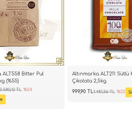
 ALT558 Bitter Pul
Altınmarka ALT211 Sütlü 
kg (%55)
Çikolata 2,5kg
3.580,12 TL
%34
999,90 TL
1.481,36 TL
%32