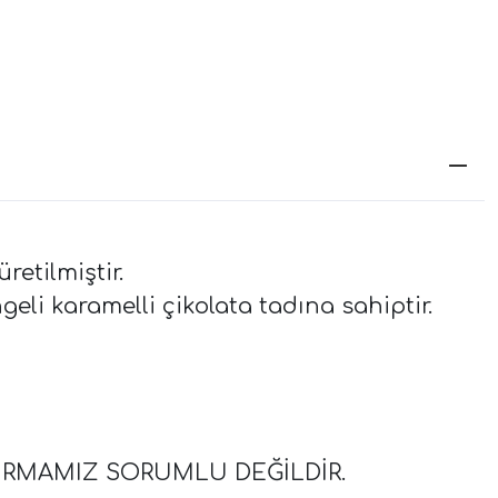
etilmiştir.
eli karamelli çikolata tadına sahiptir.
İRMAMIZ SORUMLU DEĞİLDİR.