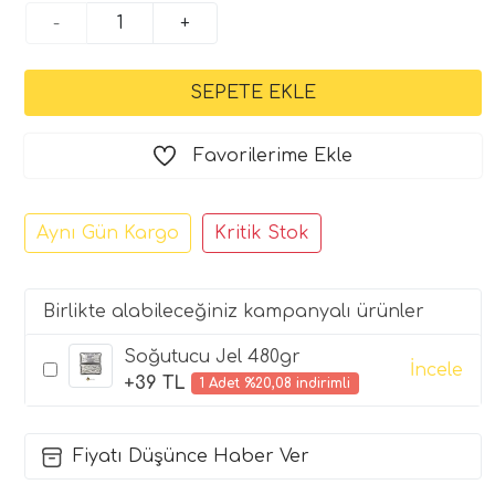
-
+
Favorilerime Ekle
Aynı Gün Kargo
Kritik Stok
Birlikte alabileceğiniz kampanyalı ürünler
Soğutucu Jel 480gr
İncele
+39 TL
1 Adet %20,08 indirimli
Fiyatı Düşünce Haber Ver