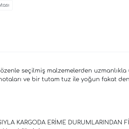
atası
 özenle seçilmiş malzemelerden uzmanlıkla ür
taları ve bir tutam tuz ile yoğun fakat deng
ISIYLA KARGODA ERİME DURUMLARINDAN F