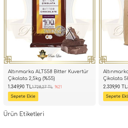
Altınmarka ALT558 Bitter Kuvertür
Altınmarka
Çikolata 2,5kg (%55)
Çikolata 5
1.349,90 TL
2.339,90 TL
1.728,27 TL
%21
Ürün Etiketleri