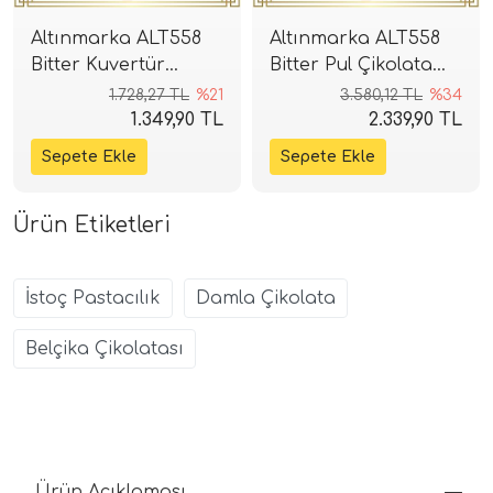
Altınmarka ALT558
Altınmarka ALT558
Bitter Kuvertür
Bitter Pul Çikolata
Çikolata 2,5kg (%55)
5kg (%55)
1.728,27 TL
%21
3.580,12 TL
%34
1.349,90 TL
2.339,90 TL
Ürün Etiketleri
İstoç Pastacılık
Damla Çikolata
Belçika Çikolatası
Ürün Açıklaması