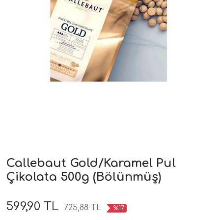
Callebaut Gold/Karamel Pul
Çikolata 500g (Bölünmüş)
599,90 TL
725,88 TL
%17