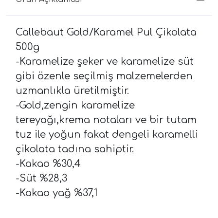
Callebaut Gold/Karamel Pul Çikolata
500g
-Karamelize şeker ve karamelize süt
gibi özenle seçilmiş malzemelerden
uzmanlıkla üretilmiştir.
-Gold,zengin karamelize
tereyağı,krema notaları ve bir tutam
tuz ile yoğun fakat dengeli karamelli
çikolata tadına sahiptir.
-Kakao %30,4
-Süt %28,3
-Kakao yağ %37,1