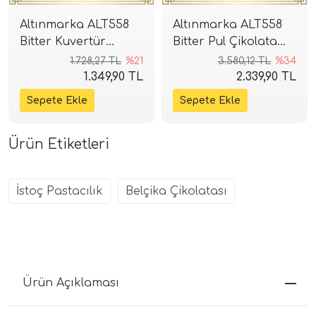
Altınmarka ALT558
Altınmarka ALT558
Bitter Kuvertür
Bitter Pul Çikolata
Çikolata 2,5kg (%55)
5kg (%55)
1.728,27 TL
%21
3.580,12 TL
%34
1.349,90 TL
2.339,90 TL
Ürün Etiketleri
İstoç Pastacılık
Belçika Çikolatası
Ürün Açıklaması