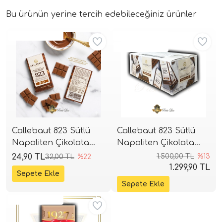
Bu ürünün yerine tercih edebileceğiniz ürünler
Aynı Gün Kargo
Aynı Gün Kargo
Kritik Stok
Callebaut 823 Sütlü
Callebaut 823 Sütlü
Napoliten Çikolata
Napoliten Çikolata
(Tekli - 13,5g)
(75x13,5g)
24,90 TL
1.500,00 TL
%13
32,00 TL
%22
1.299,90 TL
Aynı Gün Kargo