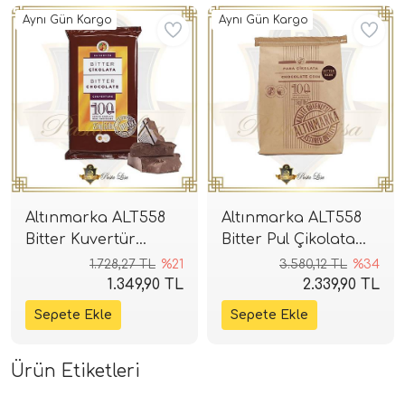
Aynı Gün Kargo
Aynı Gün Kargo
Altınmarka ALT558
Altınmarka ALT558
Bitter Kuvertür
Bitter Pul Çikolata
Çikolata 2,5kg (%55)
5kg (%55)
1.728,27 TL
%21
3.580,12 TL
%34
1.349,90 TL
2.339,90 TL
Ürün Etiketleri