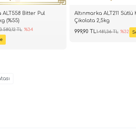
 ALT558 Bitter Pul
Altınmarka ALT211 Sütlü 
kg (%55)
Çikolata 2,5kg
3.580,12 TL
%34
999,90 TL
1.481,36 TL
%32
atası