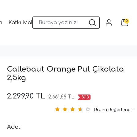
0
ı
Katkı Malzemeleri
Sunum Gereçleri
Kalıplar
Callebaut Orange Pul Çikolata
2,5kg
2.299,90 TL
2.661,88 TL
%13
Ürünü değerlendir
Adet