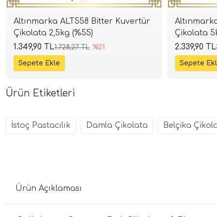
Altınmarka ALT558 Bitter Kuvertür
Altınmarka
Çikolata 2,5kg (%55)
Çikolata 5
1.349,90 TL
2.339,90 TL
1.728,27 TL
%21
Ürün Etiketleri
İstoç Pastacılık
Damla Çikolata
Belçika Çikol
Ürün Açıklaması