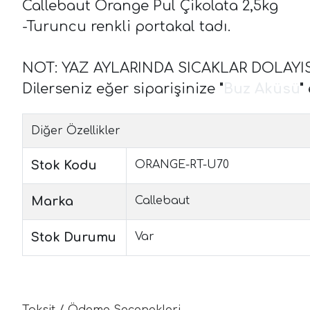
Callebaut Orange Pul Çikolata 2,5kg
-Turuncu renkli portakal tadı.
NOT: YAZ AYLARINDA SICAKLAR DOLAY
Dilerseniz eğer siparişinize
"
Buz Aküsü
"
Diğer Özellikler
Stok Kodu
ORANGE-RT-U70
Marka
Callebaut
Stok Durumu
Var