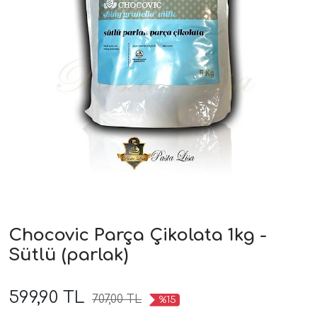
Chocovic Parça Çikolata 1kg -
Sütlü (parlak)
599,90 TL
707,00 TL
%15