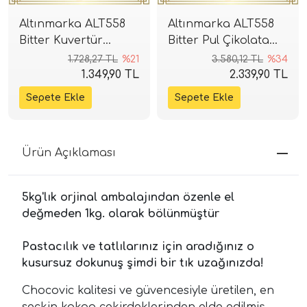
Altınmarka ALT558
Altınmarka ALT558
Bitter Kuvertür
Bitter Pul Çikolata
Çikolata 2,5kg (%55)
5kg (%55)
1.728,27 TL
%21
3.580,12 TL
%34
1.349,90 TL
2.339,90 TL
Ürün Açıklaması
5kg'lık orjinal ambalajından özenle el
değmeden 1kg. olarak bölünmüştür
Pastacılık ve tatlılarınız için aradığınız o
kusursuz dokunuş şimdi bir tık uzağınızda!
Chocovic kalitesi ve güvencesiyle üretilen, en
seçkin kakao çekirdeklerinden elde edilmiş