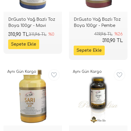
Dr.Gusto Yağ Bazlı Toz
Dr.Gusto Yağ Bazlı Toz
Boya 100gr - Mavi
Boya 100gr - Pembe
310,90 TL
419,96 TL
%26
311,96 TL
%0
310,90 TL
Aynı Gün Kargo
Aynı Gün Kargo