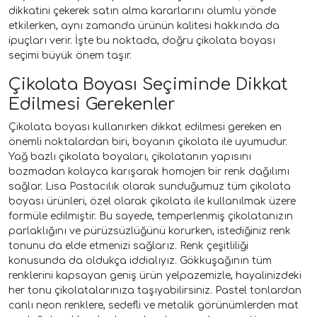
dikkatini çekerek satın alma kararlarını olumlu yönde
etkilerken, aynı zamanda ürünün kalitesi hakkında da
ipuçları verir. İşte bu noktada, doğru çikolata boyası
seçimi büyük önem taşır.
Çikolata Boyası Seçiminde Dikkat
Edilmesi Gerekenler
Çikolata boyası kullanırken dikkat edilmesi gereken en
önemli noktalardan biri, boyanın çikolata ile uyumudur.
Yağ bazlı çikolata boyaları, çikolatanın yapısını
bozmadan kolayca karışarak homojen bir renk dağılımı
sağlar. Lisa Pastacılık olarak sunduğumuz tüm çikolata
boyası ürünleri, özel olarak çikolata ile kullanılmak üzere
formüle edilmiştir. Bu sayede, temperlenmiş çikolatanızın
parlaklığını ve pürüzsüzlüğünü korurken, istediğiniz renk
tonunu da elde etmenizi sağlarız. Renk çeşitliliği
konusunda da oldukça iddialıyız. Gökkuşağının tüm
renklerini kapsayan geniş ürün yelpazemizle, hayalinizdeki
her tonu çikolatalarınıza taşıyabilirsiniz. Pastel tonlardan
canlı neon renklere, sedefli ve metalik görünümlerden mat