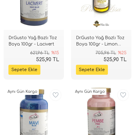
Dr.Gusto Yağ Bazlı Toz
Dr.Gusto Yağ Bazlı Toz
Boya 100gr - Lacivert
Boya 100gr - Limon
Sarı
621,96 TL
%15
705,96 TL
%25
525,90 TL
525,90 TL
Aynı Gün Kargo
Aynı Gün Kargo