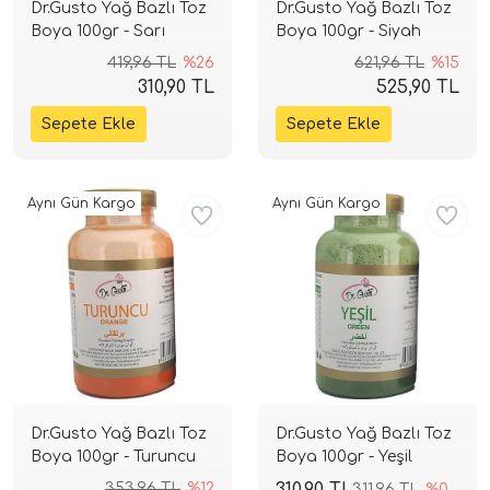
Dr.Gusto Yağ Bazlı Toz
Dr.Gusto Yağ Bazlı Toz
Boya 100gr - Sarı
Boya 100gr - Siyah
419,96 TL
%26
621,96 TL
%15
310,90 TL
525,90 TL
Aynı Gün Kargo
Aynı Gün Kargo
Dr.Gusto Yağ Bazlı Toz
Dr.Gusto Yağ Bazlı Toz
Boya 100gr - Turuncu
Boya 100gr - Yeşil
353,96 TL
%12
310,90 TL
311,96 TL
%0