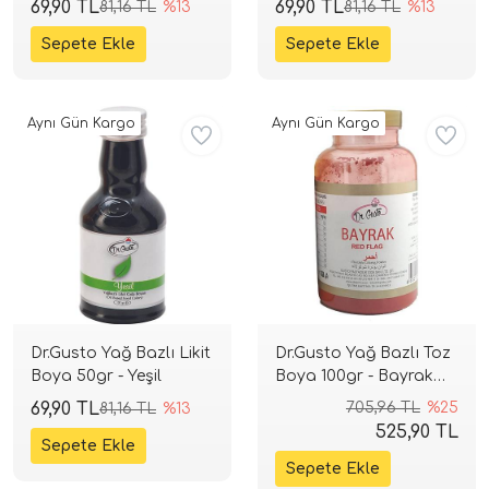
69,90 TL
69,90 TL
81,16 TL
%13
81,16 TL
%13
Aynı Gün Kargo
Aynı Gün Kargo
Dr.Gusto Yağ Bazlı Likit
Dr.Gusto Yağ Bazlı Toz
Boya 50gr - Yeşil
Boya 100gr - Bayrak
Kırmızı
69,90 TL
705,96 TL
%25
81,16 TL
%13
525,90 TL