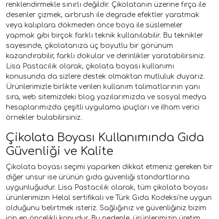
renklendirmekle sınırlı değildir. Çikolatanın üzerine fırça ile
desenler çizmek, airbrush ile degrade efektler yaratmak
veya kalıplara dökmeden önce boya ile süslemeler
yapmak gibi birçok farklı teknik kullanılabilir. Bu teknikler
sayesinde, çikolatanıza üç boyutlu bir görünüm
kazandırabilir, farklı dokular ve derinlikler yaratabilirsiniz.
Lisa Pastacılık olarak, çikolata boyası kullanımı
konusunda da sizlere destek olmaktan mutluluk duyarız.
Ürünlerimizle birlikte verilen kullanım talimatlarının yanı
sıra, web sitemizdeki blog yazılarımızda ve sosyal medya
hesaplarımızda çeşitli uygulama ipuçları ve ilham verici
örnekler bulabilirsiniz.
Çikolata Boyası Kullanımında Gıda
Güvenliği ve Kalite
Çikolata boyası seçimi yaparken dikkat etmeniz gereken bir
diğer unsur ise ürünün gıda güvenliği standartlarına
uygunluğudur. Lisa Pastacılık olarak, tüm çikolata boyası
ürünlerimizin Helal sertifikalı ve Türk Gıda Kodeksi'ne uygun
olduğunu belirtmek isteriz. Sağlığınız ve güvenliğiniz bizim
için en öncelikli konudur. Bu nedenle, ürünlerimizin üretim