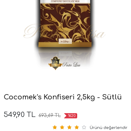
Cocomek's Konfiseri 2,5kg - Sütlü
549,90 TL
693,69 TL
%20
Ürünü değerlendir