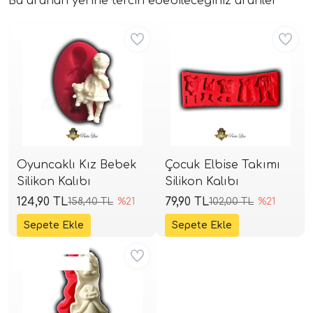
Bu ürünün yerine tercih edebileceğiniz ürünler
Aynı Gün Kargo
Oyuncaklı Kız Bebek
Çocuk Elbise Takımı
Silikon Kalıbı
Silikon Kalıbı
124,90 TL
79,90 TL
158,40 TL
%21
102,00 TL
%21
Aynı Gün Kargo
Kritik Stok