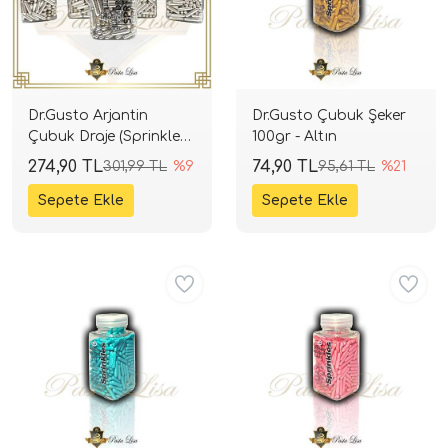
Dr.Gusto Arjantin
Dr.Gusto Çubuk Şeker
Çubuk Draje (Sprinkles)
100gr - Altın
100gr - Gümüş
274,90 TL
74,90 TL
301,99 TL
%9
95,61 TL
%21