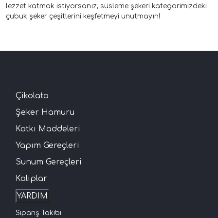
lezzet katmak istiyorsanız, süsleme şekeri kategorimizdeki
çubuk şeker çeşitlerini keşfetmeyi unutmayın!
Çikolata
Şeker Hamuru
Katkı Maddeleri
Yapım Gereçleri
Sunum Gereçleri
Kalıplar
YARDIM
Sipariş Takibi