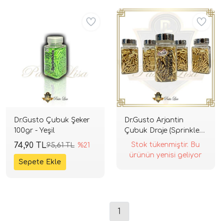
Dr.Gusto Çubuk Şeker
Dr.Gusto Arjantin
100gr - Yeşil
Çubuk Draje (Sprinkles)
100gr - Altın
74,90 TL
Stok tükenmiştir. Bu
95,61 TL
%21
ürünün yenisi geliyor
1