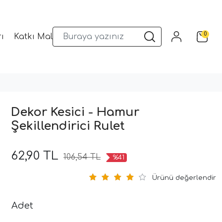
0
ı
Katkı Malzemeleri
Sunum Gereçleri
Kalıplar
Dekor Kesici - Hamur
Şekillendirici Rulet
62,90 TL
106,54 TL
%41
Ürünü değerlendir
Adet